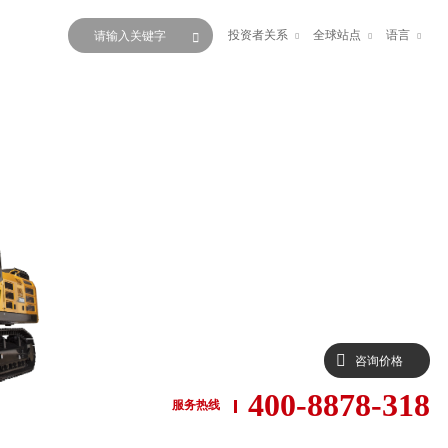
投资者关系
全球站点
语言
咨询价格
400-8878-318
服务热线