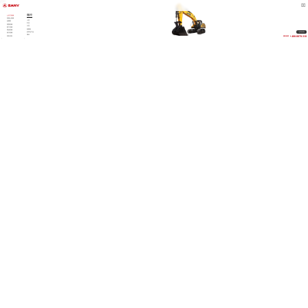
云博·体育
解决方案
微挖
土石方机械
混凝土机械
小挖
起重机
中挖
路面机械
大挖
桩工机械
装载机
煤炭机械
多样化产品
咨询价格
港口机械
属具
400-8878-318
风电设备
服务热线
三一重卡
三一筑工
破碎装备
石油装备
三一环境
环保工程
应急救援装备
矿用自卸车
自卸车
高空作业机械
锂电装备
仓储物流
光伏产品
氢能装备
锂能装备