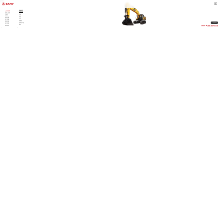
云博·体育
解决方案
微挖
土石方机械
混凝土机械
小挖
起重机
中挖
路面机械
大挖
桩工机械
装载机
煤炭机械
多样化产品
咨询价格
港口机械
属具
400-8878-318
风电设备
服务热线
三一重卡
三一筑工
破碎装备
石油装备
三一环境
环保工程
应急救援装备
矿用自卸车
自卸车
高空作业机械
锂电装备
仓储物流
光伏产品
氢能装备
锂能装备