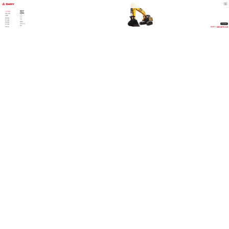
云博·体育
解决方案
微挖
土石方机械
混凝土机械
小挖
起重机
中挖
路面机械
大挖
桩工机械
装载机
煤炭机械
多样化产品
咨询价格
港口机械
属具
400-8878-318
风电设备
服务热线
三一重卡
三一筑工
破碎装备
石油装备
三一环境
环保工程
应急救援装备
矿用自卸车
自卸车
高空作业机械
锂电装备
仓储物流
光伏产品
氢能装备
锂能装备