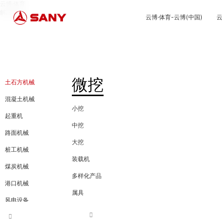
云博·体育
解决方案
云博·体育-云博(中国)
云
微挖
土石方机械
混凝土机械
小挖
起重机
中挖
路面机械
大挖
桩工机械
装载机
煤炭机械
多样化产品
港口机械
属具
风电设备
三一重卡