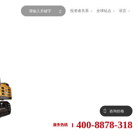
投资者关系
全球站点
语言
咨询价格
400-8878-318
服务热线