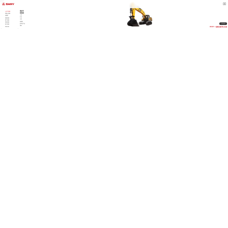
云博·体育
解决方案
微挖
土石方机械
混凝土机械
小挖
起重机
中挖
路面机械
大挖
桩工机械
装载机
煤炭机械
多样化产品
咨询价格
港口机械
属具
400-8878-318
风电设备
服务热线
三一重卡
三一筑工
破碎装备
石油装备
三一环境
环保工程
应急救援装备
矿用自卸车
自卸车
高空作业机械
锂电装备
仓储物流
光伏产品
氢能装备
锂能装备