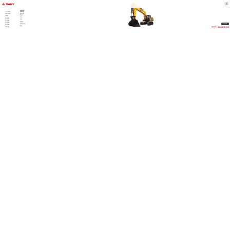
云博·体育
解决方案
微挖
土石方机械
混凝土机械
小挖
起重机
中挖
路面机械
大挖
桩工机械
装载机
煤炭机械
多样化产品
咨询价格
港口机械
属具
400-8878-318
风电设备
服务热线
三一重卡
三一筑工
破碎装备
石油装备
三一环境
环保工程
应急救援装备
矿用自卸车
自卸车
高空作业机械
锂电装备
仓储物流
光伏产品
氢能装备
锂能装备