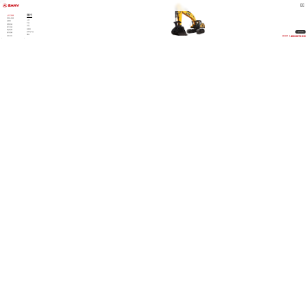
云博·体育
解决方案
微挖
土石方机械
混凝土机械
小挖
起重机
中挖
路面机械
大挖
桩工机械
装载机
煤炭机械
多样化产品
咨询价格
港口机械
属具
400-8878-318
风电设备
服务热线
三一重卡
三一筑工
破碎装备
石油装备
三一环境
环保工程
应急救援装备
矿用自卸车
自卸车
高空作业机械
锂电装备
仓储物流
光伏产品
氢能装备
锂能装备