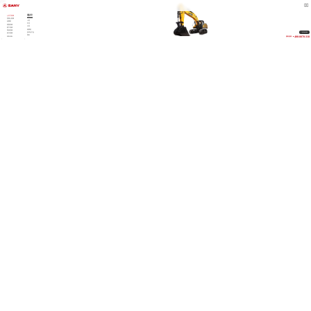
云博·体育
解决方案
微挖
土石方机械
混凝土机械
小挖
起重机
中挖
路面机械
大挖
桩工机械
装载机
煤炭机械
多样化产品
咨询价格
港口机械
属具
400-8878-318
风电设备
服务热线
三一重卡
三一筑工
破碎装备
石油装备
三一环境
环保工程
应急救援装备
矿用自卸车
自卸车
高空作业机械
锂电装备
仓储物流
光伏产品
氢能装备
锂能装备