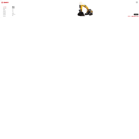
云博·体育
解决方案
微挖
土石方机械
混凝土机械
小挖
起重机
中挖
路面机械
大挖
桩工机械
装载机
煤炭机械
多样化产品
咨询价格
港口机械
属具
400-8878-318
风电设备
服务热线
三一重卡
三一筑工
破碎装备
石油装备
三一环境
环保工程
应急救援装备
矿用自卸车
自卸车
高空作业机械
锂电装备
仓储物流
光伏产品
氢能装备
锂能装备