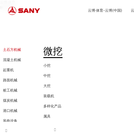
云博·体育
解决方案
云博·体育-云博(中国)
云
微挖
土石方机械
混凝土机械
小挖
起重机
中挖
路面机械
大挖
桩工机械
装载机
煤炭机械
多样化产品
港口机械
属具
风电设备
三一重卡