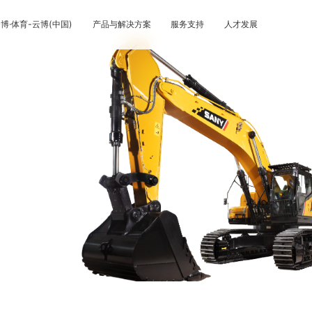
博·体育-云博(中国)
产品与解决方案
服务支持
人才发展