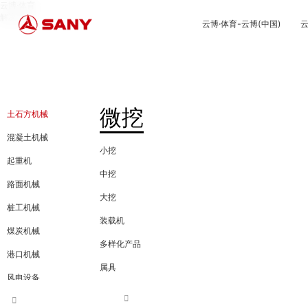
云博·体育
解决方案
云博·体育-云博(中国)
云
微挖
土石方机械
混凝土机械
小挖
起重机
中挖
路面机械
大挖
桩工机械
装载机
煤炭机械
多样化产品
港口机械
属具
风电设备
三一重卡