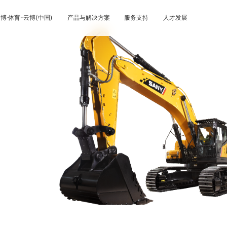
博·体育-云博(中国)
产品与解决方案
服务支持
人才发展